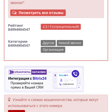
звонок!"
Посмотреть все отзывы
Рейтинг
2.3 / 5 (отрицательный)
84994904547
Категории
Другое
Немой звонок
84994904547
Организация
Узнайте о схемах мошенни­чества, кото­рые могут
исполь­зоваться с этого номера