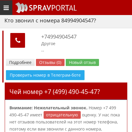
Toggle
navigation
Кто звонил с номера 84994904547?
+74994904547
Другое
--
Подробнее
Отзывы (0)
Новый отзыв
Проверить номер в Телеграм-боте
Чей номер +7 (499) 490-45-47?
Внимание: Нежелательный звонок.
Номер +7 499
490-45-47 имеет
отрицательную
оценку. У нас пока
нет отзывов пользователей на этот номер телефона,
поэтому если вам звонили с данного номера,