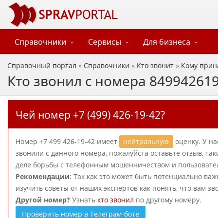
Справочники
Сервисы
Для бизнеса
Справочный портал
»
Справочники
»
Кто звонит
»
Кому прин
Кто звонил с номера 84994261
Чей номер +7 (499) 426-19-42?
Номер +7 499 426-19-42 имеет
нейтральную
оценку. У на
звонили с данного номера, пожалуйста оставьте отзыв, т
деле борьбы с телефонным мошенничеством и пользователи
Рекомендации
: Так как это может быть потенциально важ
изучить советы от наших экспертов как понять, что вам зв
Другой номер?
Узнать
кто звонил
по другому номеру.
Проверить номер в Телеграм-боте