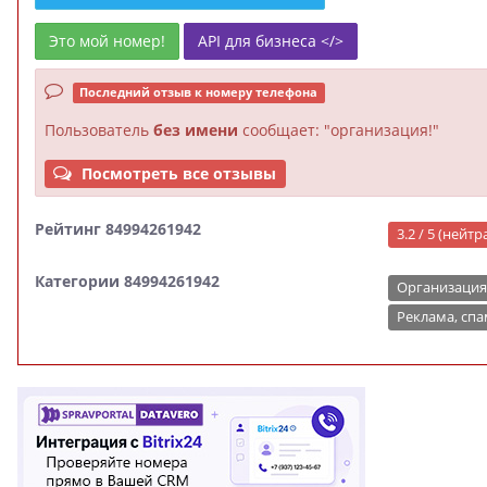
Это мой номер!
API для бизнеса </>
Последний отзыв к номеру телефона
Пользователь
без имени
сообщает: "организация!"
Посмотреть все отзывы
Рейтинг 84994261942
3.2 / 5 (нейт
Категории 84994261942
Организация
Реклама, спа