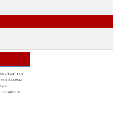
тому если вам
ете в важном
торы.
: вы можете