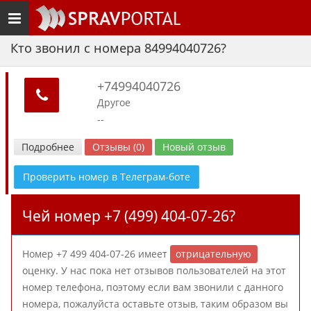
Toggle
navigation
Кто звонил с номера 84994040726?
+74994040726
Другое
--
Подробнее
Отзывы (0)
Новый отзыв
Проверить номер в Телеграм-боте
Чей номер +7 (499) 404-07-26?
Номер +7 499 404-07-26 имеет
отрицательную
оценку. У нас пока нет отзывов пользователей на этот
номер телефона, поэтому если вам звонили с данного
номера, пожалуйста оставьте отзыв, таким образом вы