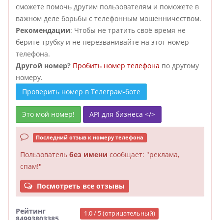
сможете помочь другим пользователям и поможете в
важном деле борьбы с телефонным мошенничеством.
Рекомендации
: Чтобы не тратить своё время не
берите трубку и не перезванивайте на этот номер
телефона.
Другой номер?
Пробить номер телефона
по другому
номеру.
Проверить номер в Телеграм-боте
Это мой номер!
API для бизнеса </>
Последний отзыв к номеру телефона
Пользователь
без имени
сообщает: "реклама,
спам!"
Посмотреть все отзывы
Рейтинг
1.0 / 5 (отрицательный)
84993803385