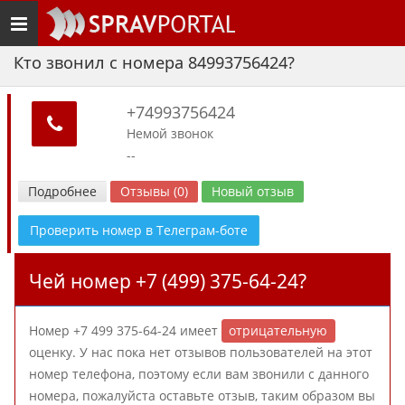
Toggle
navigation
Кто звонил с номера 84993756424?
+74993756424
Немой звонок
--
Подробнее
Отзывы (0)
Новый отзыв
Проверить номер в Телеграм-боте
Чей номер +7 (499) 375-64-24?
Номер +7 499 375-64-24 имеет
отрицательную
оценку. У нас пока нет отзывов пользователей на этот
номер телефона, поэтому если вам звонили с данного
номера, пожалуйста оставьте отзыв, таким образом вы