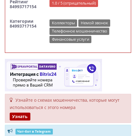
Рейтинг
1.0 / 5 (отрицательный)
84993717154
Категории
Коллекторы
Немой звонок
84993717154
Телефонное мошенничество
Финансовые услуги
Узнайте о схемах мошенни­чества, кото­рые могут
исполь­зоваться с этого номера
Узнать
Чат-бот в Telegram