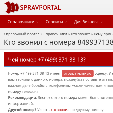
Справочники
Сервисы
Для бизнеса
Справочный портал
»
Справочники
»
Кто звонит
»
Кому прин
Кто звонил с номера 84993713
Чей номер +7 (499) 371-38-13?
Номер +7 499 371-38-13 имеет
отрицательную
оценку. У 
вам звонили с данного номера, пожалуйста оставьте отзы
важном деле борьбы с телефонным мошенничеством и пол
номеру телефона.
Рекомендации
: Звонок с этого номера может быть потен
информацией.
Другой номер?
Узнать
кто звонил
по другому номеру.