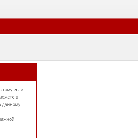
оэтому если
можете в
о данному
 важной