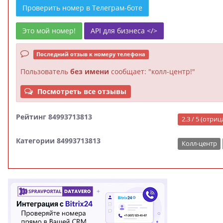
Проверить номер в Телеграм-боте
Это мой номер!
API для бизнеса </>
Последний отзыв к номеру телефона
Пользователь
без имени
сообщает: "колл-центр!"
Посмотреть все отзывы
Рейтинг 84993713813
2.3 / 5 (отри
Категории 84993713813
Колл-центр