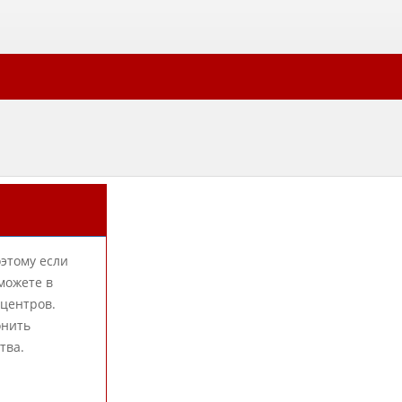
оэтому если
можете в
-центров.
онить
тва.