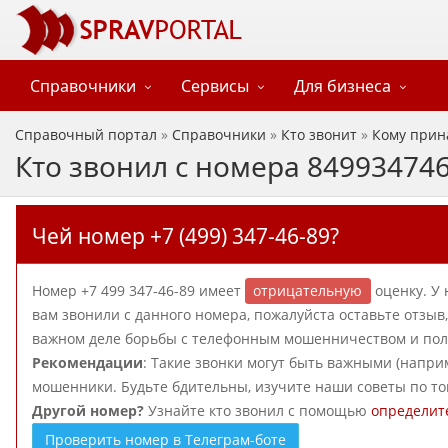
Справочники
Сервисы
Для бизнеса
Справочный портал
»
Справочники
»
Кто звонит
»
Кому прин
Кто звонил с номера 84993474
Чей номер +7 (499) 347-46-89?
Номер +7 499 347-46-89 имеет
отрицательную
оценку. У 
вам звонили с данного номера, пожалуйста оставьте отзы
важном деле борьбы с телефонным мошенничеством и польз
Рекомендации
: Такие звонки могут быть важными (наприм
мошенники. Будьте бдительны, изучите наши советы по то
Другой номер?
Узнайте кто звонил с помощью
определит
Проверить номер в Телеграм-боте