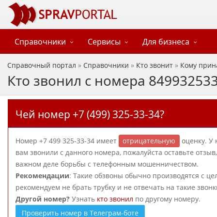
Справочники
Сервисы
Для бизнеса
Справочный портал
»
Справочники
»
Кто звонит
»
Кому прин
Кто звонил с номера 84993253
Чей номер +7 (499) 325-33-34?
Номер +7 499 325-33-34 имеет
отрицательную
оценку. У 
вам звонили с данного номера, пожалуйста оставьте отзы
важном деле борьбы с телефонным мошенничеством.
Рекомендации
: Такие обзвоны обычно производятся с ц
рекомендуем не брать трубку и не отвечать на такие звонк
Другой номер?
Узнать
кто звонил
по другому номеру.
Проверить номер в Телеграм-боте