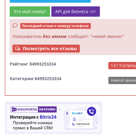
Это мой номер!
API для бизнеса </>
Последний отзыв к номеру телефона
Пользователь
без имени
сообщает: "немой звонок!"
Посмотреть все отзывы
Рейтинг 84993253334
1.0 / 5 (отри
Категории 84993253334
Немой звоно