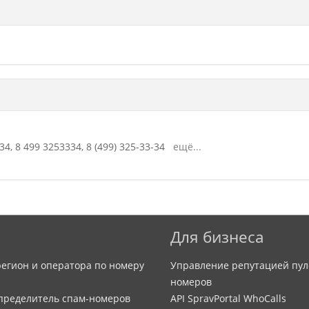
34,
8 499 3253334,
8 (499) 325-33-34
ещё...
Для бизнеса
егион и оператора по номеру
Управление репутацией пул
номеров
определитель спам-номеров
API SpravPortal WhoCalls