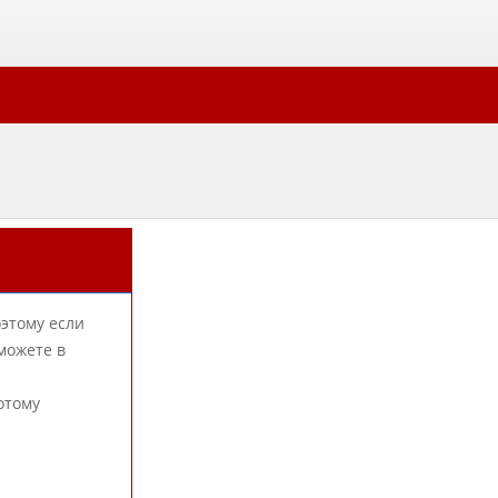
оэтому если
можете в
отому