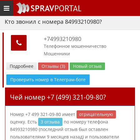
Toggle
navigation
Кто звонил с номера 84993210980?
+74993210980
Телефонное мошенничество
Мошенники
Подробнее
Отзывы (3)
Новый отзыв
Проверить номер в Телеграм-боте
Чей номер +7 (499) 321-09-80?
Номер +7 499 321-09-80 имеет
отрицательную
оценку. Есть
3 отзыва
по номеру телефона
84993210980 (последний отзыв был оставлен
пользователями 9 месяцев назад) и пользователи