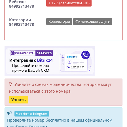
Рейтинг
1.1 / 5 (отрицательный)
84992713478
Категории
Коллекторы
Финансовые услуги
84992713478
Узнайте о схемах мошенни­чества, кото­рые могут
исполь­зоваться с этого номера
Узнать
Чат-бот в Telegram
Проверяйте номер бесплатно в нашем официальном
чат-боте в Телеграм.