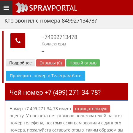
Toggle
navigation
Кто звонил с номера 84992713478?
+74992713478
Коллекторы
--
Подробнее
Отзывы (0)
Новый отзыв
Проверить номер в Телеграм-боте
Чей номер +7 (499) 271-34-78?
Номер +7 499 271-34-78 имеет
отрицательную
оценку. У нас пока нет отзывов пользователей на этот
номер телефона, поэтому если вам звонили с данного
номера, пожалуйста оставьте отзыв, таким образом вы