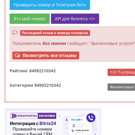
Проверить номер в Телеграм-боте
Это мой номер!
API для бизнеса </>
Последний отзыв к номеру телефона
Пользователь
без имени
сообщает: "финансовые услуги!
Посмотреть все отзывы
Рейтинг 84992210342
1.0 / 5 (отри
Категории 84992210342
Финансовые 