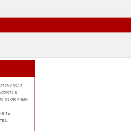
оэтому если
можете в
ила рекламный
онить
тва.