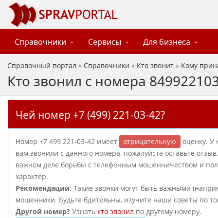
Справочники
Сервисы
Для бизнеса
Справочный портал
»
Справочники
»
Кто звонит
»
Кому прин
Кто звонил с номера 84992210
Чей номер +7 (499) 221-03-42?
Номер +7 499 221-03-42 имеет
отрицательную
оценку. У 
вам звонили с данного номера, пожалуйста оставьте отзы
важном деле борьбы с телефонным мошенничеством и польз
характер.
Рекомендации
: Такие звонки могут быть важными (наприм
мошенники. Будьте бдительны, изучите наши советы по то
Другой номер?
Узнать
кто звонил
по другому номеру.