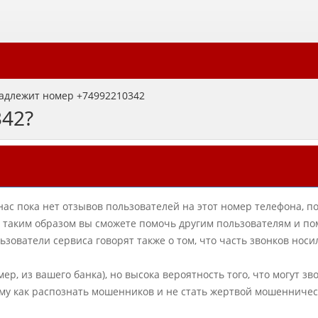
адлежит номер +74992210342
342?
нас пока нет отзывов пользователей на этот номер телефона, п
в, таким образом вы сможете помочь другим пользователям и по
ователи сервиса говорят также о том, что часть звонков нос
ер, из вашего банка), но высока вероятность того, что могут зв
му как распознать мошенников и не стать жертвой мошенничес