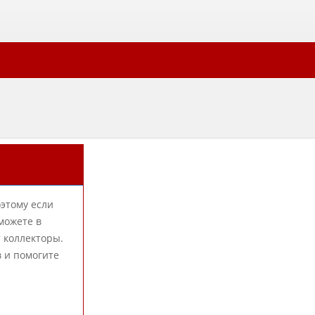
оэтому если
можете в
 коллекторы.
в и помогите