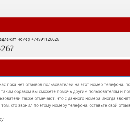
адлежит номер +74991126626
626?
нас пока нет отзывов пользователей на этот номер телефона, п
в, таким образом вы сможете помочь другим пользователям и по
ователи также отмечают, что с данного номера иногда звонят
о том, кто звонил по этому номеру телефона, оставьте свой отзы
ру.