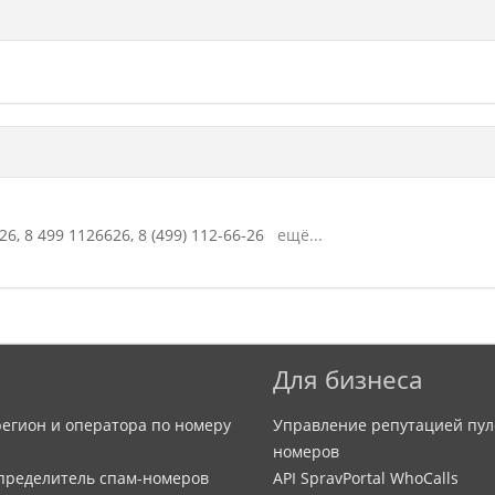
26,
8 499 1126626,
8 (499) 112-66-26
ещё...
Для бизнеса
егион и оператора по номеру
Управление репутацией пул
номеров
определитель спам-номеров
API SpravPortal WhoCalls