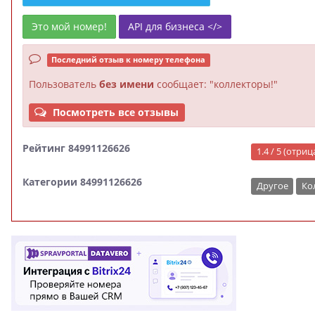
Это мой номер!
API для бизнеса </>
Последний отзыв к номеру телефона
Пользователь
без имени
сообщает: "коллекторы!"
Посмотреть все отзывы
Рейтинг 84991126626
1.4 / 5 (отри
Категории 84991126626
Другое
Ко