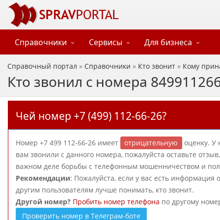
Справочники
Сервисы
Для бизнеса
Справочный портал
»
Справочники
»
Кто звонит
»
Кому прин
Кто звонил с номера 84991126
Чей номер +7 (499) 112-66-26?
Номер +7 499 112-66-26 имеет
отрицательную
оценку. У 
вам звонили с данного номера, пожалуйста оставьте отзы
важном деле борьбы с телефонным мошенничеством и польз
Рекомендации
: Пожалуйста, если у вас есть информация 
другим пользователям лучше понимать, кто звонит.
Другой номер?
Пробить номер телефона
по другому номе
Проверить номер в Телеграм-боте