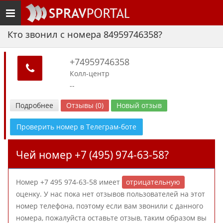
Toggle
navigation
Кто звонил с номера 84959746358?
+74959746358
Колл-центр
--
Подробнее
Отзывы (0)
Новый отзыв
Проверить номер в Телеграм-боте
Чей номер +7 (495) 974-63-58?
Номер +7 495 974-63-58 имеет
отрицательную
оценку. У нас пока нет отзывов пользователей на этот
номер телефона, поэтому если вам звонили с данного
номера, пожалуйста оставьте отзыв, таким образом вы