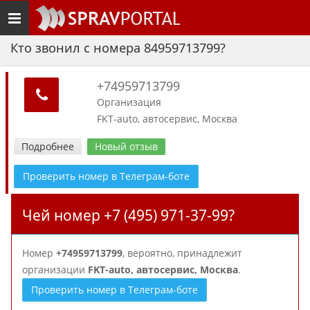
Toggle
navigation
Кто звонил с номера 84959713799?
+74959713799
Организация
FKT-auto, автосервис, Москва
Подробнее
Новый отзыв
Проверить номер в Телеграм-боте
Чей номер +7 (495) 971-37-99?
Номер
+74959713799
, вероятно, принадлежит
организации
FKT-auto, автосервис, Москва
.
Проверить номер в Телеграм-боте