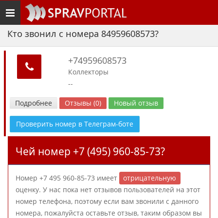
Toggle
navigation
Кто звонил с номера 84959608573?
+74959608573
Коллекторы
--
Подробнее
Отзывы (0)
Новый отзыв
Проверить номер в Телеграм-боте
Чей номер +7 (495) 960-85-73?
Номер +7 495 960-85-73 имеет
отрицательную
оценку. У нас пока нет отзывов пользователей на этот
номер телефона, поэтому если вам звонили с данного
номера, пожалуйста оставьте отзыв, таким образом вы