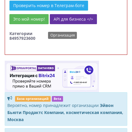
Проверить номер в Телеграм-боте
Это мой номер!
API для бизнеса </>
Категории
Организация
84957923600
База организаций
Beta
Вероятно, номер принадлежит организации
Эйвон
Бьюти Продактс Компани, косметическая компания,
Москва