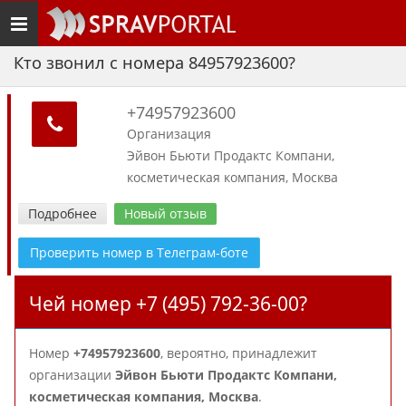
Toggle
navigation
Кто звонил с номера 84957923600?
+74957923600
Организация
Эйвон Бьюти Продактс Компани,
косметическая компания, Москва
Подробнее
Новый отзыв
Проверить номер в Телеграм-боте
Чей номер +7 (495) 792-36-00?
Номер
+74957923600
, вероятно, принадлежит
организации
Эйвон Бьюти Продактс Компани,
косметическая компания, Москва
.