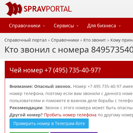
Справочники
Сервисы
Для бизнеса
Справочный портал
»
Справочники
»
Кто звонит
»
Кому прин
Кто звонил с номера 84957354
Чей номер +7 (495) 735-40-97?
Внимание: Опасный звонок.
Номер +7 495 735-40-97 име
номер телефона, поэтому если вам звонили с данного номе
пользователям и поможете в важном деле борьбы с теле
Рекомендации
: Звонок с этого номера может быть опасн
Другой номер?
Пробить номер телефона
по другому номе
Проверить номер в Телеграм-боте