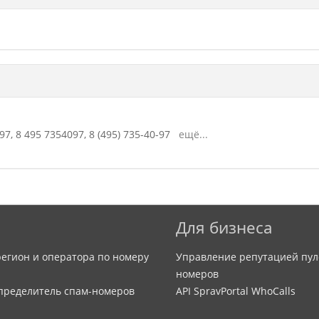
97,
8 495 7354097,
8 (495) 735-40-97
ещё...
Для бизнеса
егион и оператора по номеру
Управление репутацией пул
номеров
определитель спам-номеров
API SpravPortal WhoCalls