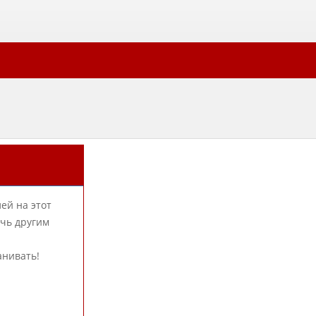
ей на этот
очь другим
анивать!