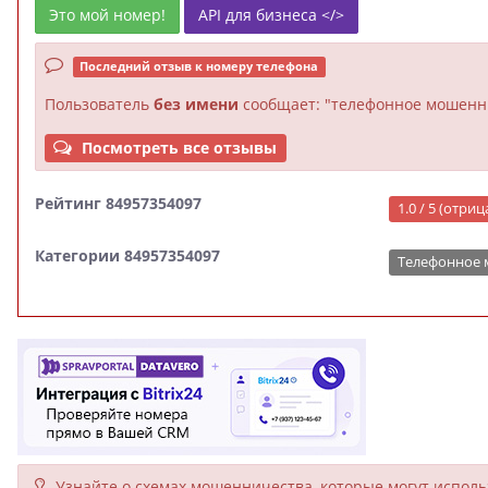
Это мой номер!
API для бизнеса </>
Последний отзыв к номеру телефона
Пользователь
без имени
сообщает: "телефонное мошенн
Посмотреть все отзывы
Рейтинг 84957354097
1.0 / 5 (отри
Категории 84957354097
Телефонное
Узнайте о схемах мошенни­чества, кото­рые могут исполь­