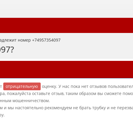
адлежит номер +74957354097
097?
ет
отрицательную
оценку. У нас пока нет отзывов пользовател
ра, пожалуйста оставьте отзыв, таким образом вы сможете пом
фонным мошенничеством.
ым и мы настоятельно рекомендуем не брать трубку и не перезв
ру.