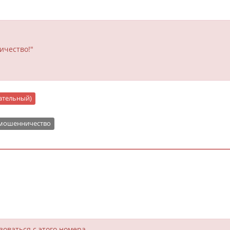
ичество!"
цательный)
 мошенничество
зоваться с этого номера