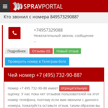
Toggle
navigation
Кто звонил с номера 84957329088?
+74957329088
Нежелательный звонок, сообщение
--
Подробнее
Отзывы (0)
Новый отзыв
Проверить номер в Телеграм-боте
Чей номер +7 (495) 732-90-88?
Номер +7 495 732-90-88 имеет
отрицательную
оценку. У нас пока нет отзывов пользователей на этот
номер телефона, поэтому если вам звонили с данного
номера, пожалуйста оставьте отзыв, таким образом вы