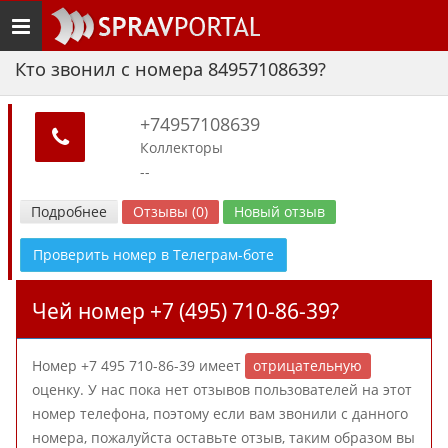
Toggle
navigation
Кто звонил с номера 84957108639?
+74957108639
Коллекторы
--
Подробнее
Отзывы (0)
Новый отзыв
Проверить номер в Телеграм-боте
Чей номер +7 (495) 710-86-39?
Номер +7 495 710-86-39 имеет
отрицательную
оценку. У нас пока нет отзывов пользователей на этот
номер телефона, поэтому если вам звонили с данного
номера, пожалуйста оставьте отзыв, таким образом вы