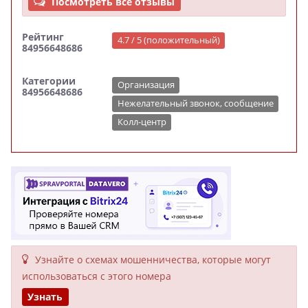
Посмотреть все отзывы
Рейтинг
4.7 / 5 (положительный)
84956648686
Категории
Организация
84956648686
Нежелательный звонок, сообщение
Колл-центр
Узнайте о схемах мошенни­чества, кото­рые могут
исполь­зоваться с этого номера
Узнать