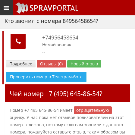
Toggle
navigation
Кто звонил с номера 84956458654?
+74956458654
Немой звонок
--
Подробнее
Отзывы (0)
Новый отзыв
Проверить номер в Телеграм-боте
Чей номер +7 (495) 645-86-54?
Номер +7 495 645-86-54 имеет
отрицательную
оценку. У нас пока нет отзывов пользователей на этот
номер телефона, поэтому если вам звонили с данного
номера, пожалуйста оставьте отзыв, таким образом вы