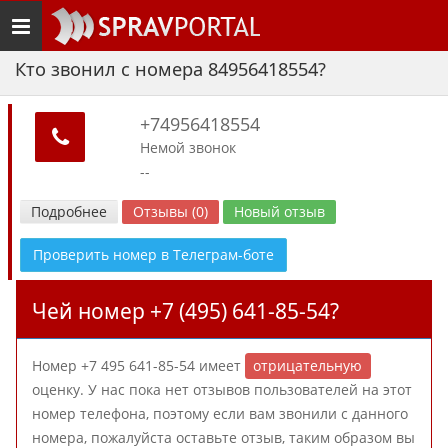
Toggle
navigation
Кто звонил с номера 84956418554?
+74956418554
Немой звонок
--
Подробнее
Отзывы (0)
Новый отзыв
Проверить номер в Телеграм-боте
Чей номер +7 (495) 641-85-54?
Номер +7 495 641-85-54 имеет
отрицательную
оценку. У нас пока нет отзывов пользователей на этот
номер телефона, поэтому если вам звонили с данного
номера, пожалуйста оставьте отзыв, таким образом вы