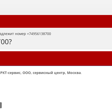
адлежит номер +74956138700
700?
и
РКТ-сервис, ООО, сервисный центр, Москва
.