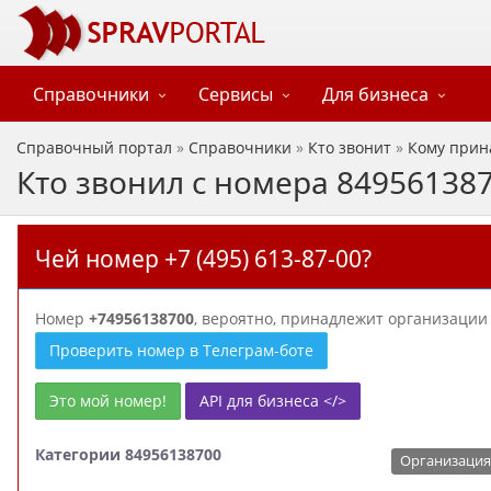
Справочники
Сервисы
Для бизнеса
Справочный портал
»
Справочники
»
Кто звонит
»
Кому прин
Кто звонил с номера 84956138
Чей номер +7 (495) 613-87-00?
Номер
+74956138700
, вероятно, принадлежит организаци
Проверить номер в Телеграм-боте
Это мой номер!
API для бизнеса </>
Категории 84956138700
Организация