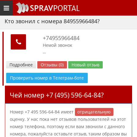
Toggle
navigation
Кто звонил с номера 84955966484?
+74955966484
Немой звонок
--
Подробнее
Отзывы (0)
Новый отзыв
Проверить номер в Телеграм-боте
Чей номер +7 (495) 596-64-84?
Номер +7 495 596-64-84 имеет
отрицательную
оценку. У нас пока нет отзывов пользователей на этот
номер телефона, поэтому если вам звонили с данного
номера, пожалуйста оставьте отзыв, таким образом вы