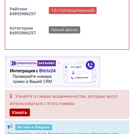
Рейтинг
1.0 / 5 (отрицательный)
84955966257
Категории
Немой звонок
84955966257
Узнайте о схемах мошенни­чества, кото­рые могут
исполь­зоваться с этого номера
Узнать
Чат-бот в Telegram
Проверяйте номер бесплатно в нашем официальном