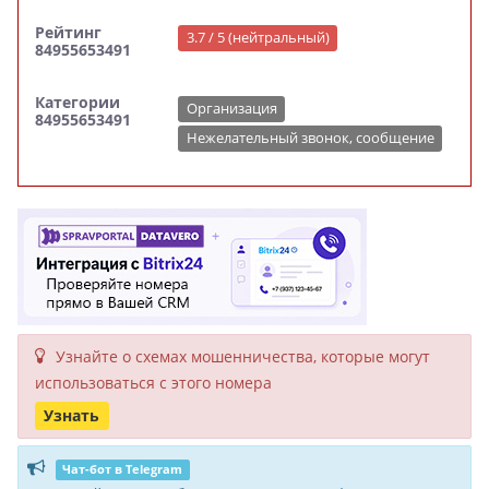
Рейтинг
3.7 / 5 (нейтральный)
84955653491
Категории
Организация
84955653491
Нежелательный звонок, сообщение
Узнайте о схемах мошенни­чества, кото­рые могут
исполь­зоваться с этого номера
Узнать
Чат-бот в Telegram