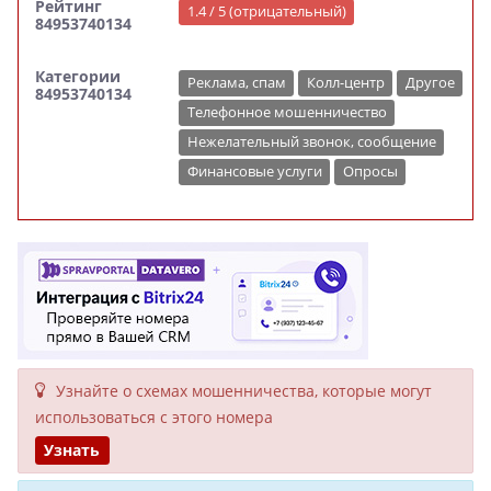
Рейтинг
1.4 / 5 (отрицательный)
84953740134
Категории
Реклама, спам
Колл-центр
Другое
84953740134
Телефонное мошенничество
Нежелательный звонок, сообщение
Финансовые услуги
Опросы
Узнайте о схемах мошенни­чества, кото­рые могут
исполь­зоваться с этого номера
Узнать