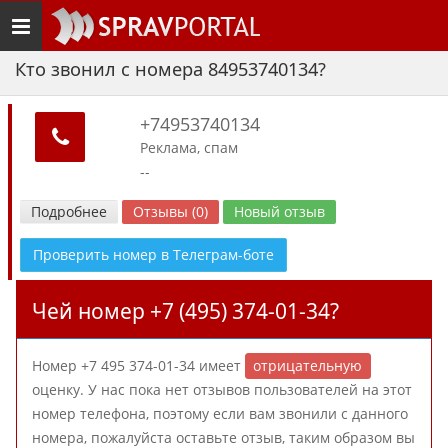
Toggle
navigation
Кто звонил с номера 84953740134?
+74953740134
Реклама, спам
--
Подробнее
Отзывы (0)
Новый отзыв
Проверить номер в Телеграм-боте
Чей номер +7 (495) 374-01-34?
Номер +7 495 374-01-34 имеет
отрицательную
оценку. У нас пока нет отзывов пользователей на этот
номер телефона, поэтому если вам звонили с данного
номера, пожалуйста оставьте отзыв, таким образом вы