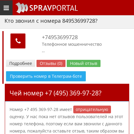
Toggle
navigation
Кто звонил с номера 84953699728?
+74953699728
Телефонное мошенничество
--
Подробнее
Отзывы (0)
Новый отзыв
Проверить номер в Телеграм-боте
Чей номер +7 (495) 369-97-28?
Номер +7 495 369-97-28 имеет
отрицательную
оценку. У нас пока нет отзывов пользователей на этот
номер телефона, поэтому если вам звонили с данного
номера, пожалуйста оставьте отзыв, таким образом вы