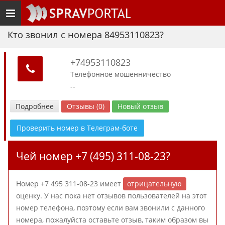
Toggle
navigation
Кто звонил с номера 84953110823?
+74953110823
Телефонное мошенничество
--
Подробнее
Отзывы (0)
Новый отзыв
Проверить номер в Телеграм-боте
Чей номер +7 (495) 311-08-23?
Номер +7 495 311-08-23 имеет
отрицательную
оценку. У нас пока нет отзывов пользователей на этот
номер телефона, поэтому если вам звонили с данного
номера, пожалуйста оставьте отзыв, таким образом вы