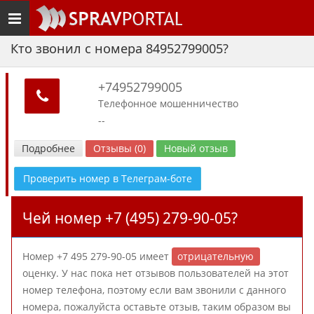
Toggle
navigation
Кто звонил с номера 84952799005?
+74952799005
Телефонное мошенничество
--
Подробнее
Отзывы (0)
Новый отзыв
Проверить номер в Телеграм-боте
Чей номер +7 (495) 279-90-05?
Номер +7 495 279-90-05 имеет
отрицательную
оценку. У нас пока нет отзывов пользователей на этот
номер телефона, поэтому если вам звонили с данного
номера, пожалуйста оставьте отзыв, таким образом вы