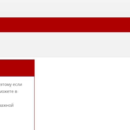
оэтому если
можете в
 важной