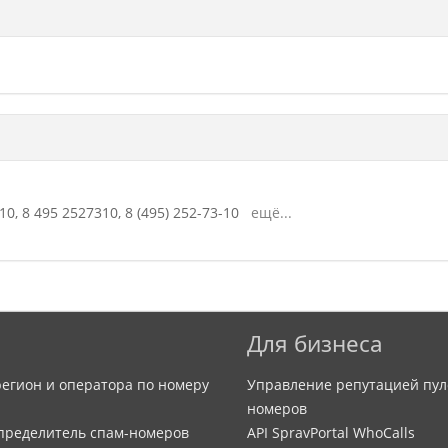
10,
8 495 2527310,
8 (495) 252-73-10
ещё...
Для бизнеса
егион и оператора по номеру
Управление репутацией пул
номеров
определитель спам-номеров
API SpravPortal WhoCalls