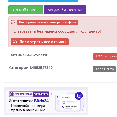
Это мой номер!
API для бизнеса </>
Последний отзыв к номеру телефона
Пользователь
без имени
сообщает: "колл-центр!"
Посмотреть все отзывы
Рейтинг 84952527310
1.0 / 5 (отри
Категории 84952527310
Колл-центр