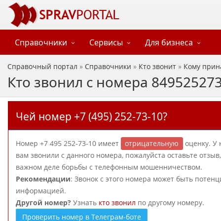
Справочники
Сервисы
Для бизнеса
Справочный портал
»
Справочники
»
Кто звонит
»
Кому прин
Кто звонил с номера 84952527
Чей номер +7 (495) 252-73-10?
Номер +7 495 252-73-10 имеет
отрицательную
оценку. У 
вам звонили с данного номера, пожалуйста оставьте отзы
важном деле борьбы с телефонным мошенничеством.
Рекомендации
: Звонок с этого номера может быть потен
информацией.
Другой номер?
Узнать
кто звонил
по другому номеру.
Проверить номер в Телеграм-боте