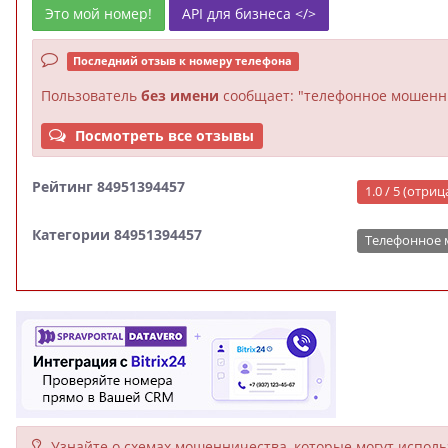
Это мой номер!
API для бизнеса </>
Последний отзыв к номеру телефона
Пользователь
без имени
сообщает: "телефонное мошенн
Посмотреть все отзывы
Рейтинг 84951394457
1.0 / 5 (отри
Категории 84951394457
Телефонное
Узнайте о схемах мошенни­чества, кото­рые могут исполь­