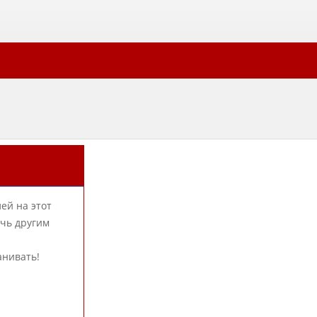
ей на этот
очь другим
анивать!