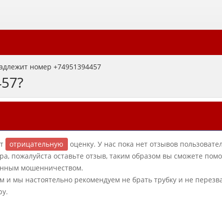
адлежит номер +74951394457
457?
ет
отрицательную
оценку. У нас пока нет отзывов пользовател
ра, пожалуйста оставьте отзыв, таким образом вы сможете пом
фонным мошенничеством.
ым и мы настоятельно рекомендуем не брать трубку и не перезв
ру.