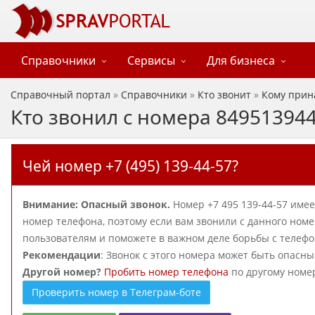
Справочники
Сервисы
Для бизнеса
Справочный портал
»
Справочники
»
Кто звонит
»
Кому прин
Кто звонил с номера 84951394
Чей номер +7 (495) 139-44-57?
Внимание: Опасный звонок.
Номер +7 495 139-44-57 име
номер телефона, поэтому если вам звонили с данного номе
пользователям и поможете в важном деле борьбы с теле
Рекомендации
: Звонок с этого номера может быть опасн
Другой номер?
Пробить номер телефона
по другому номе
Проверить номер в Телеграм-боте