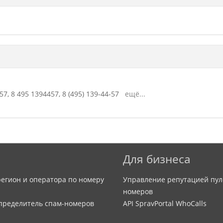
57,
8 495 1394457,
8 (495) 139-44-57
ещё...
Для бизнеса
егион и оператора по номеру
Управление репутацией пул
номеров
определитель спам-номеров
API SpravPortal WhoCalls