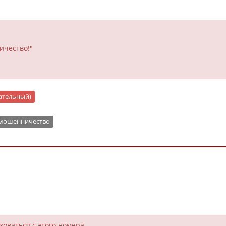
ичество!"
цательный)
 мошенничество
зоваться с этого номера