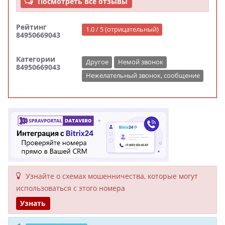
Посмотреть все отзывы
Рейтинг
1.0 / 5 (отрицательный)
84950669043
Категории
Другое
Немой звонок
84950669043
Нежелательный звонок, сообщение
Узнайте о схемах мошенни­чества, кото­рые могут
исполь­зоваться с этого номера
Узнать