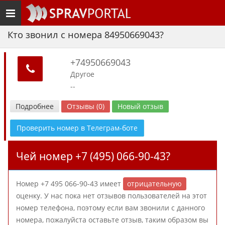
Toggle
navigation
Кто звонил с номера 84950669043?
+74950669043
Другое
--
Подробнее
Отзывы (0)
Новый отзыв
Проверить номер в Телеграм-боте
Чей номер +7 (495) 066-90-43?
Номер +7 495 066-90-43 имеет
отрицательную
оценку. У нас пока нет отзывов пользователей на этот
номер телефона, поэтому если вам звонили с данного
номера, пожалуйста оставьте отзыв, таким образом вы