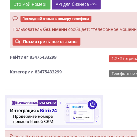
Это мой номер!
API для бизнеса </>
Последний отзыв к номеру телефона
Пользователь
без имени
сообщает: "телефонное мошенн
Посмотреть все отзывы
Рейтинг 83475433299
1.2 / 5 (отри
Категории 83475433299
Телефонное
Узнайте о схемах мошенни­чества, кото­рые могут исполь­