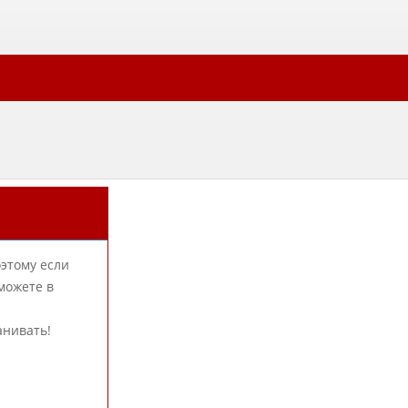
оэтому если
можете в
анивать!