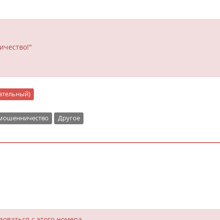
ичество!"
цательный)
 мошенничество
Другое
зоваться с этого номера