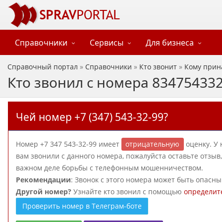
Справочники
Сервисы
Для бизнеса
Справочный портал
»
Справочники
»
Кто звонит
»
Кому прин
Кто звонил с номера 83475433
Чей номер +7 (347) 543-32-99?
Номер +7 347 543-32-99 имеет
отрицательную
оценку. У 
вам звонили с данного номера, пожалуйста оставьте отзы
важном деле борьбы с телефонным мошенничеством.
Рекомендации
: Звонок с этого номера может быть опасн
Другой номер?
Узнайте кто звонил с помощью
определит
Проверить номер в Телеграм-боте