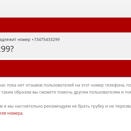
адлежит номер +73475433299
299?
нас пока нет отзывов пользователей на этот номер телефона, п
в, таким образом вы сможете помочь другим пользователям и по
ым и мы настоятельно рекомендуем не брать трубку и не перезв
еля номера
.