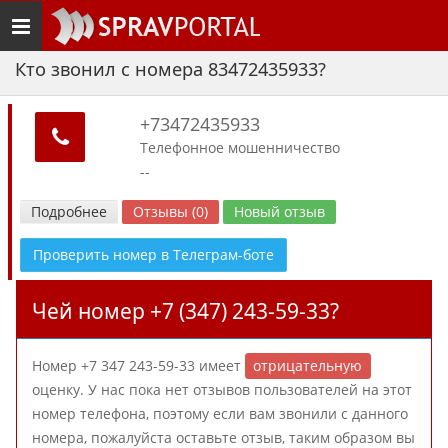
Toggle
navigation
Кто звонил с номера 83472435933?
+73472435933
Телефонное мошенничество
--
Подробнее
Отзывы (0)
Новый отзыв
Проверить номер в Телеграм-боте
Чей номер +7 (347) 243-59-33?
Номер +7 347 243-59-33 имеет
отрицательную
оценку. У нас пока нет отзывов пользователей на этот
номер телефона, поэтому если вам звонили с данного
номера, пожалуйста оставьте отзыв, таким образом вы