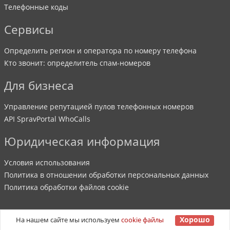
Телефонные коды
Сервисы
Определить регион и оператора по номеру телефона
Кто звонит: определитель спам-номеров
Для бизнеса
Управление репутацией пулов телефонных номеров
API SpravPortal WhoCalls
Юридическая информация
Условия использования
Политика в отношении обработки персональных данных
Политика обработки файлов cookie
Хорошо
На нашем сайте мы используем
cookie файлы
©
2007
-
2026
SpravPortal
. Все права защищены.