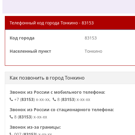
Телефонный код города Тонкино - 83153
Код города
83153
Населенный пункт
Тонкино
Как позвонить в город Тонкино
Звонок из России с мобильного телефона:
+7 (
83153
) x-xx-xx,
8 (
83153
) x-xx-xx
Звонок из России со стационарного телефона:
8 (
83153
) x-xx-xx
Звонок из-за границы:
007 (
83153
) x-xx-xx