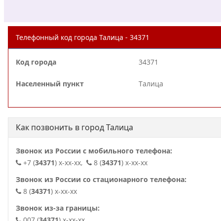
Телефонный код города Талица - 34371
Код города
34371
Населенный пункт
Талица
Как позвонить в город Талица
Звонок из России с мобильного телефона:
+7 (
34371
) x-xx-xx,
8 (
34371
) x-xx-xx
Звонок из России со стационарного телефона:
8 (
34371
) x-xx-xx
Звонок из-за границы:
007 (
34371
) x-xx-xx