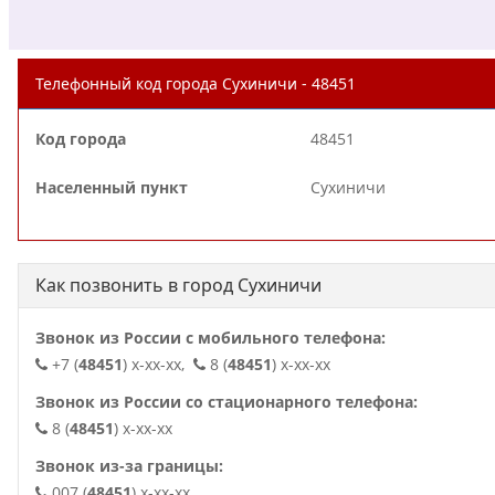
Телефонный код города Сухиничи - 48451
Код города
48451
Населенный пункт
Сухиничи
Как позвонить в город Сухиничи
Звонок из России с мобильного телефона:
+7 (
48451
) x-xx-xx,
8 (
48451
) x-xx-xx
Звонок из России со стационарного телефона:
8 (
48451
) x-xx-xx
Звонок из-за границы:
007 (
48451
) x-xx-xx