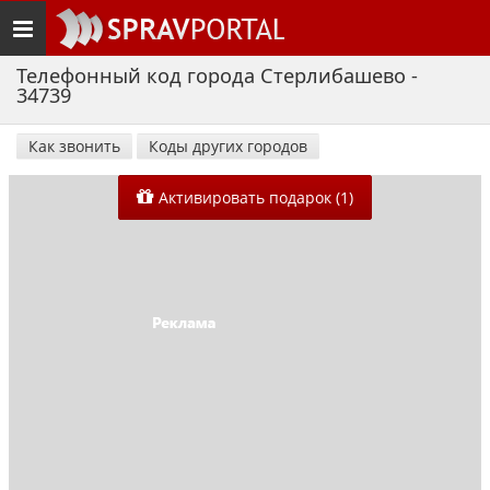
Toggle
navigation
Телефонный код города Стерлибашево -
34739
Как звонить
Коды других городов
Активировать подарок (1)