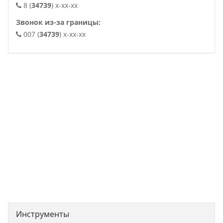
8 (
34739
) x-xx-xx
Звонок из-за границы:
007 (
34739
) x-xx-xx
. .
Инструменты