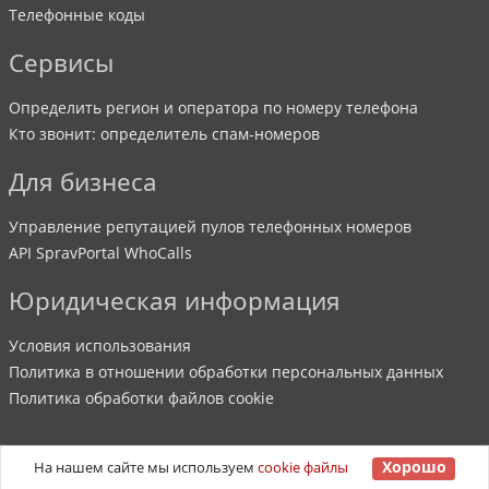
Телефонные коды
Сервисы
Определить регион и оператора по номеру телефона
Кто звонит: определитель спам-номеров
Для бизнеса
Управление репутацией пулов телефонных номеров
API SpravPortal WhoCalls
Юридическая информация
Условия использования
Политика в отношении обработки персональных данных
Политика обработки файлов cookie
Хорошо
На нашем сайте мы используем
cookie файлы
©
2007
-
2026
SpravPortal
. Все права защищены.