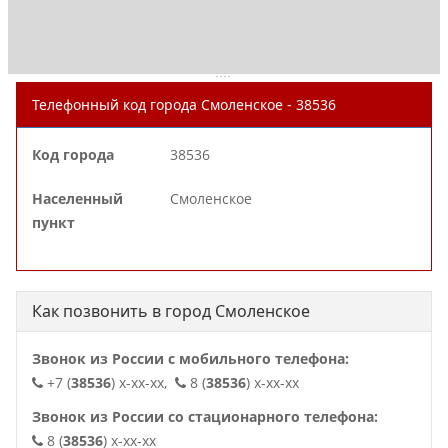
. . . .
Телефонный код города Смоленское - 38536
Код города
38536
Населенный
Смоленское
пункт
Как позвонить в город Смоленское
Звонок из России с мобильного телефона:
+7 (
38536
) x-xx-xx,
8 (
38536
) x-xx-xx
Звонок из России со стационарного телефона:
8 (
38536
) x-xx-xx