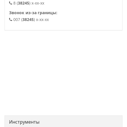
8 (
38245
) x-xx-xx
Звонок из-за границы:
007 (
38245
) x-xx-xx
.
Инструменты