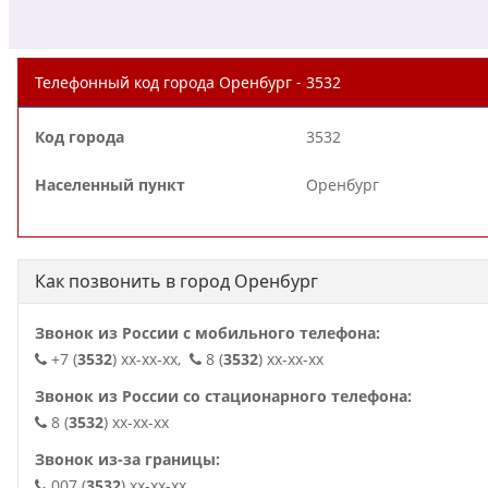
Телефонный код города Оренбург - 3532
Код города
3532
Населенный пункт
Оренбург
Как позвонить в город Оренбург
Звонок из России с мобильного телефона:
+7 (
3532
) xx-xx-xx,
8 (
3532
) xx-xx-xx
Звонок из России со стационарного телефона:
8 (
3532
) xx-xx-xx
Звонок из-за границы:
007 (
3532
) xx-xx-xx