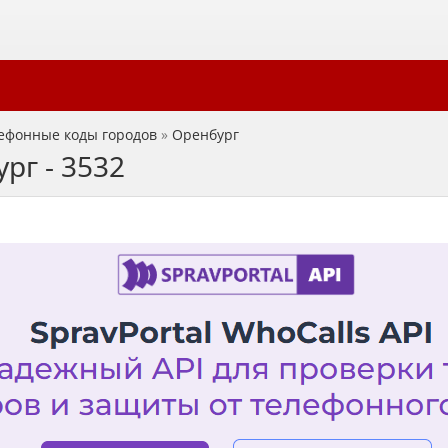
ефонные коды городов
»
Оренбург
рг - 3532