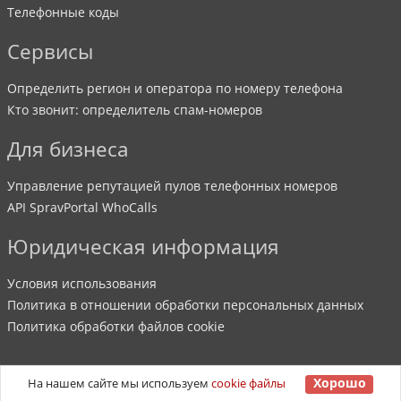
Телефонные коды
Сервисы
Определить регион и оператора по номеру телефона
Кто звонит: определитель спам-номеров
Для бизнеса
Управление репутацией пулов телефонных номеров
API SpravPortal WhoCalls
Юридическая информация
Условия использования
Политика в отношении обработки персональных данных
Политика обработки файлов cookie
Хорошо
На нашем сайте мы используем
cookie файлы
©
2007
-
2026
SpravPortal
. Все права защищены.