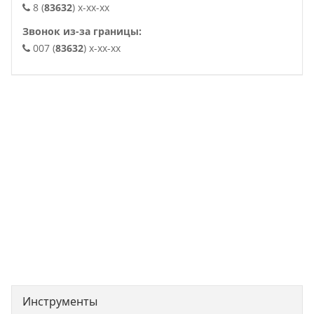
8 (
83632
) x-xx-xx
Звонок из-за границы:
007 (
83632
) x-xx-xx
. .
Инструменты