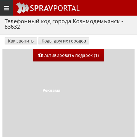
Toggle
navigation
Телефонный код города Козьмодемьянск -
83632
Как звонить
Коды других городов
Активировать подарок (1)