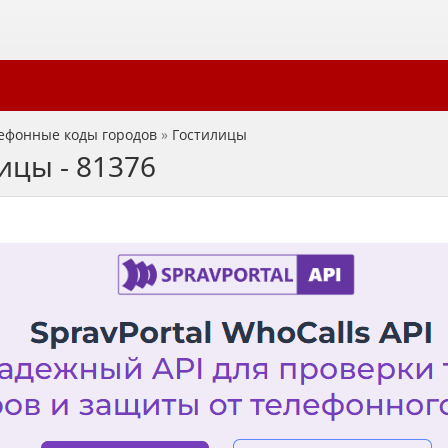
ефонные коды городов
»
Гостилицы
ицы - 81376