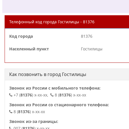
Телефонный код города Гостилицы - 81376
Код города
81376
Населенный пункт
Гостилицы
Как позвонить в город Гостилицы
Звонок из России с мобильного телефона:
+7 (
81376
) x-xx-xx,
8 (
81376
) x-xx-xx
Звонок из России со стационарного телефона:
8 (
81376
) x-xx-xx
Звонок из-за границы:
007 (
81376
) x-xx-xx