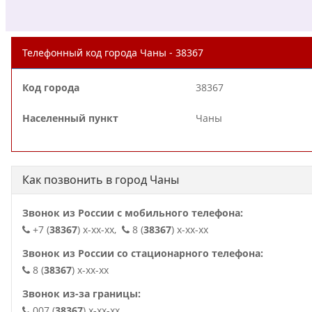
Телефонный код города Чаны - 38367
Код города
38367
Населенный пункт
Чаны
Как позвонить в город Чаны
Звонок из России с мобильного телефона:
+7 (
38367
) x-xx-xx,
8 (
38367
) x-xx-xx
Звонок из России со стационарного телефона:
8 (
38367
) x-xx-xx
Звонок из-за границы:
007 (
38367
) x-xx-xx