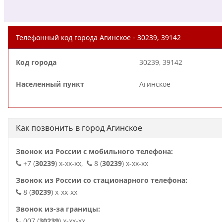
Телефонный код города Агинское - 30239, 39142
Код города
30239, 39142
Населенный пункт
Агинское
Как позвонить в город Агинское
Звонок из России с мобильного телефона:
+7 (
30239
) x-xx-xx,
8 (
30239
) x-xx-xx
Звонок из России со стационарного телефона:
8 (
30239
) x-xx-xx
Звонок из-за границы:
007 (
30239
) x-xx-xx